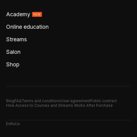
Academy
NEW
Online education
Streams
Salon
Shop
Blog
FAQ
Terms and conditions
User agreement
Public contract
How Access to Courses and Streams Works After Purchase
En
Ru
Ua